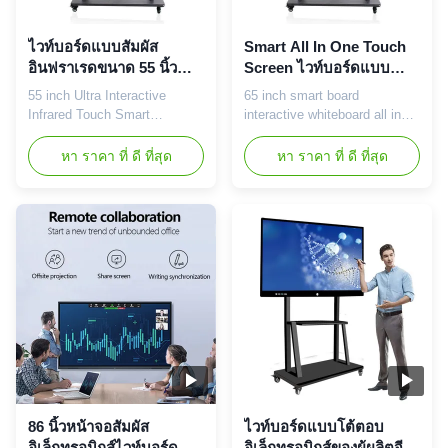
ไวท์บอร์ดแบบสัมผัส
Smart All In One Touch
อินฟราเรดขนาด 55 นิ้ว
Screen ไวท์บอร์ดแบบ
ระบบควบคุมการ
โต้ตอบระบบ Android 65
55 inch Ultra Interactive
65 inch smart board
เคลื่อนไหวด้วยท่าทางที่
นิ้ว
Infrared Touch Smart
interactive whiteboard all in
ปลอดภัย
Interactive Whiteboard
one computer 65 inch LCD
Gesture Control Integrated
interactive whiteboard
หา ราคา ที่ ดี ที่สุด
หา ราคา ที่ ดี ที่สุด
Design ★ Bring together LCD,
specification: Panel type 65
infrared touch screen,
inch LCD touch panel Overall
interactive whiteboard and
size 1516*940*100mm Show
computer system(optional),
ratio 16:9 Backlight LED
Amplifier audio, projection, TV
backlight Resolution
and other functions, to
1920*1080(3840*2160)optional
achieve high-definition
Color 16.7M (8bit) Brightness
interactive ...
400 cd/m² ...
86 นิ้วหน้าจอสัมผัส
ไวท์บอร์ดแบบโต้ตอบ
อิเล็กทรอนิกส์ไวท์บอร์ด
อิเล็กทรอนิกส์ของผู้ผลิตจีน