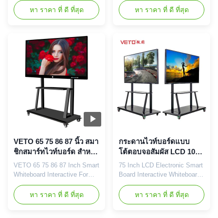
โรงเรียน
Screen Education
screen whiteboard for
หา ราคา ที่ ดี ที่สุด
หา ราคา ที่ ดี ที่สุด
Blackboards Product
teaching school Product
Description: This smart
Description: This smart
interactive whiteboard
interactive whiteboard
combines HD display, multi-
combines HD display, multi-
touch functionality, and
touch functionality, and
wireless connectivity to
wireless connectivity to
provide an all-in-one solution
provide an all-in-one solution
for education, meetings, and
for education, ...
...
VETO 65 75 86 87 นิ้ว สมา
กระดานไวท์บอร์ดแบบ
ชิกสมาร์ทไวท์บอร์ด สําหรับ
โต้ตอบจอสัมผัส LCD 10
โรงเรียน 4k touch screen
จุดสัมผัสสำหรับห้องเรียน
VETO 65 75 86 87 Inch Smart
75 Inch LCD Electronic Smart
สมาชิกบอร์ด LCD display
มัลติมีเดีย
Whiteboard Interactive For
Board Interactive Whiteboard
School 4k Touch Screen
For Multi Media Classroom
Interactive Board Lcd Display
Hot selling points among the
หา ราคา ที่ ดี ที่สุด
หา ราคา ที่ ดี ที่สุด
Product Features: ●
market: 1. All in
Appearance: modern
one:computer, whiteboard,