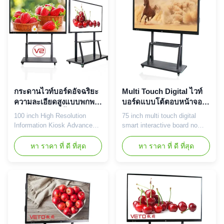
audio, projection, TV and
(240GB SSD/1TB HDD
other functions, to achieve
option) Windows OS Windows
high-definition interactive
7/10 without license( license
display ...
option) ...
กระดานไวท์บอร์ดอัจฉริยะ
Multi Touch Digital ไวท์
ความละเอียดสูงแบบพกพา
บอร์ดแบบโต้ตอบหน้าจอ
IR Touch 100 นิ้ว 550 Cd /
สัมผัสอัลตร้าบางไม่มี
100 inch High Resolution
75 inch multi touch digital
M²
โปรเจคเตอร์
Information Kiosk Advanced Ir
smart interactive board no
Touch Interactive whiteboard
projector interactive
★ Pass EMC test (meets the
whiteboard 75 inch LCD
หา ราคา ที่ ดี ที่สุด
หา ราคา ที่ ดี ที่สุด
requirements of the applicable
interactive whiteboard
CE directives) ★ Pass FCC
specification: Panel type 75
test (meets the requirements
inch LCD touch panel Overall
of the applicable FCC
size 1737*1065*117mm Show
directives) ★ Pass RoHS test
ratio 16:9 Backlight LED
(meets the requirements of
backlight Resolution
the applicable RoHS ...
1920*1080(3840*2160)optional
Color 16.7M (8bit) ...