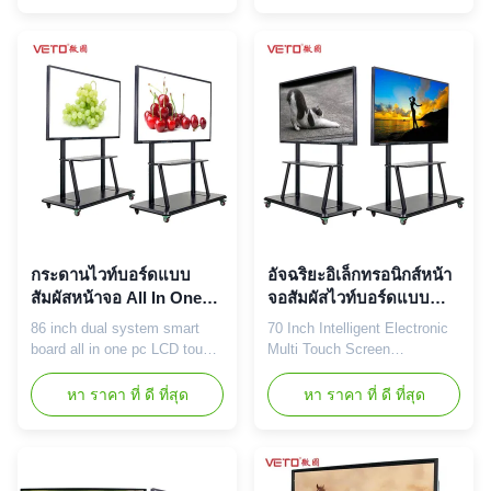
Dimension
A Grade Display Area
1961×1162×96.5mm(W*H*T)
1429*804mm Resolution
Packing Size
1920*1080(4K is available)
2115×1342×260mm(W*H*T)
Life time 60000H Mode of
Panel Size 86 inch Panel
display IPS black
Brand LG Display Area
transmission Ratio of display
1895.04mm×1065.96mm(W*H)
16:09 Best ...
Pixel Pitch 0.4875mm×0...
กระดานไวท์บอร์ดแบบ
อัจฉริยะอิเล็กทรอนิกส์หน้า
สัมผัสหน้าจอ All In One
จอสัมผัสไวท์บอร์ดแบบ
PC, LCD Interactive
โต้ตอบ 4mm กระจกนิรภัย
86 inch dual system smart
70 Inch Intelligent Electronic
Smart Board Dual
board all in one pc LCD touch
Multi Touch Screen
System
panel interactive whiteboard
Interactive Whiteboard 70 inch
Integrated Design: Bring
LCD interactive whiteboard
หา ราคา ที่ ดี ที่สุด
หา ราคา ที่ ดี ที่สุด
together LCD, infrared touch
basic specification: CPU intel
screen, interactive whiteboard
i3; (intel i5/i7 option) RAM
and computer
4GB RAM; (8GB/16GB
system(optional),Amplifier
option) Memory 120GB SSD;