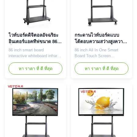
ไวท์บอร์ดดิจิตอลอัจฉริยะ
กระดานไวท์บอร์ดแบบ
อินเตอร์แอคทีฟขนาด 86
โต้ตอบความสว่างสูงความ
นิ้ว, กระดานหน้าจอสัมผัส
ละเอียด 3840 * 2160 UHD
86 inch smart board
86 inch All In One Smart
สำหรับโรงเรียน
interactive whiteboard infrared
Board Touch Screen
interactive whiteboard for
Interactive Whiteboard TV 86
school Integrated Design: 1.
inch LCD interactive
หา ราคา ที่ ดี ที่สุด
หา ราคา ที่ ดี ที่สุด
Bring together LCD, infrared
whiteboard basic
touch screen, interactive
specification: CPU intel i3;
whiteboard and computer
(intel i5/i7 option) RAM 4GB
system(optional),Amplifier
RAM; (8GB/16GB option)
audio, projection, TV and
Memory 120GB SSD;(240GB
other functions, to achieve
SSD/1TB HDD option)
high-definition interactive ...
Windows OS Windows 7/10
without license( license
option) ...