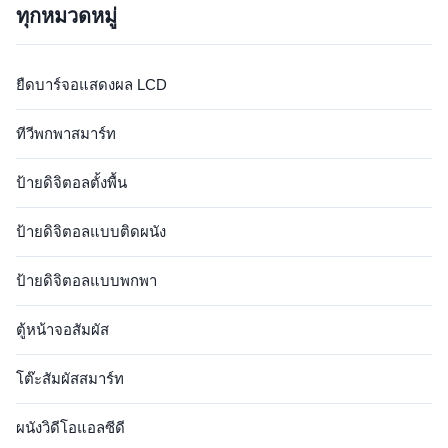
ทุกหมวดหมู่
Brightness 400 cd/m² optional
points IR touch:Adopt super
Contrast ...
sensitive touch ...
ยืดบาร์จอแสดงผล LCD
ทีวีพกพาสมาร์ท
ป้ายดิจิตอลตั้งพื้น
ป้ายดิจิตอลแบบติดผนัง
ป้ายดิจิตอลแบบพกพา
ตู้หน้าจอสัมผัส
โต๊ะสัมผัสสมาร์ท
ผนังวิดีโอแอลซีดี