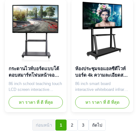
aluminum alloy frame,
projector, TV, speaker,
sandblasted and anodized
advertising machine,
surface progress, and
multifunction in one
strength metal sheet back
equipment. 2. Support 10
cover for heat sinking ●
points IR touch:Adopt super
Professional display: TFT HD
sensitive touch panel, ...
LCD ...
กระดานไวท์บอร์ดแบบโต้
ห้องประชุมจอแอลซีดีไวท์
ตอบสมาร์ทโฟนหน้าจอ
บอร์ด 4k ความละเอียดสมา
LCD กระดานดิจิตอลแบบ
ร์ทบอร์ดแบบโต้ตอบ
86 inch school teaching touch
86 inch smart board
โต้ตอบ 195 (H) * 1066 (V)
LCD screen interactive
interactive whiteboard infrared
whiteboard 86 inch LCD
interactive whiteboard for
interactive whiteboard
meeting room Hot selling
หา ราคา ที่ ดี ที่สุด
หา ราคา ที่ ดี ที่สุด
specification: Panel type 86
points among the market: 1.
inch LCD touch panel DIsplay
All in one:computer,
Area 195*1066mm(H*V) Show
whiteboard, projector, TV,
ratio 16:9 Backlight LED
speaker, advertising machine,
ก่อนหน้า
1
2
3
ถัดไป
backlight Resolution
multifunction in one
1920*1080 Color 16.7M (8bit)
equipment. 2. Support 10