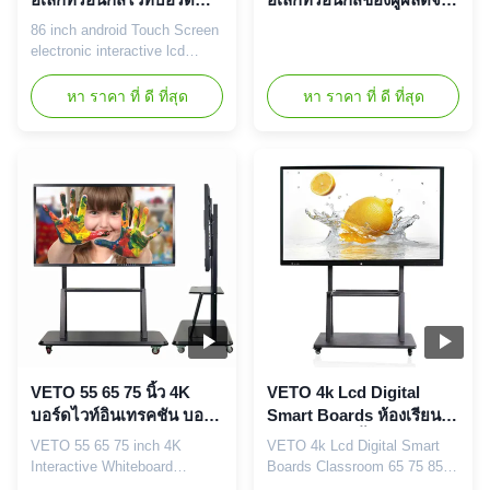
แบบโต้ตอบ Android Lcd
LCD สัมผัสคุณภาพสูง
86 inch android Touch Screen
Digital
electronic interactive lcd
digital whiteboard Parameter
Display size 55inch(16:9)
หา ราคา ที่ ดี ที่สุด
หา ราคา ที่ ดี ที่สุด
65inch(16:9) 75inch(16:9)
86inch(16:9) Model VT-55H
VT-65H VT-75H VT-86H
Overall size(mm)
1265*764*91.5 1484*887*91.5
1716*1024*96.5
1961*1162*96.5 Packing
size(mm) 1415*980*250
1627*1120...
VETO 55 65 75 นิ้ว 4K
VETO 4k Lcd Digital
บอร์ดไวท์อินเทรคชัน บอร์ด
Smart Boards ห้องเรียน
สมาร์ท ทัชสกรีน การศึกษา
65 75 85 86 นิ้ว สัมผัสจอทีวี
VETO 55 65 75 inch 4K
VETO 4k Lcd Digital Smart
Blackboards
อินเตอร์เอ็กเตอร์คอม บอร์ด
Interactive Whiteboard
Boards Classroom 65 75 85
ขาวสําหรับการสอน
Intelligent Smart Bord Touch
86 Inch interactive tv touch