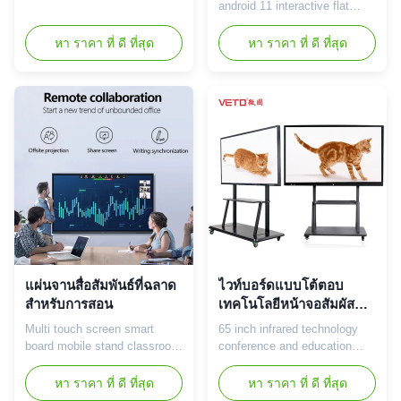
android 11 system intelligent
android 11 interactive flat
interactive flat panel for
panel display LCD digital
education Hot selling points
whiteboard smart board for
หา ราคา ที่ ดี ที่สุด
หา ราคา ที่ ดี ที่สุด
among the market: 1. All in
classroom Product
one:computer, whiteboard,
Description 1.The Interactive
projector, TV, speaker,
Whiteboard is designed with
advertising machine,
intelligent touch screen All-in-
multifunction in one
One, Integrated Touch screen,
equipment. 2. Support 10
Intelligent TV, android system
points IR touch...
with industrial grade of ...
แผ่นจานสื่อสัมพันธ์ที่ฉลาด
ไวท์บอร์ดแบบโต้ตอบ
สําหรับการสอน
เทคโนโลยีหน้าจอสัมผัส
อินฟราเรดสำหรับการ
Multi touch screen smart
65 inch infrared technology
ประชุม / การศึกษา
board mobile stand classroom
conference and education
digital whiteboard intelligent
interactive whiteboard​ 65 inch
interactive flat panel for
LCD interactive whiteboard
หา ราคา ที่ ดี ที่สุด
หา ราคา ที่ ดี ที่สุด
teaching Specification
basic specification: Type LCD