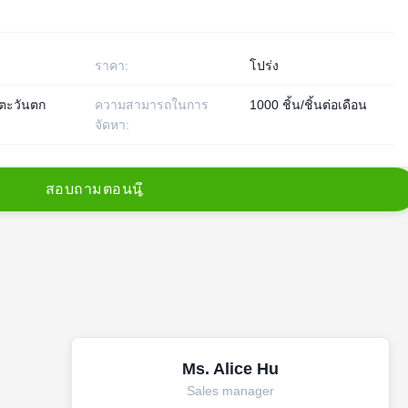
ราคา:
โปร่ง
 ตะวันตก
ความสามารถในการ
1000 ชิ้น/ชิ้นต่อเดือน
จัดหา:
ส
อ
บ
ถ
า
ม
ต
อ
น
น
Ms. Alice Hu
Sales manager