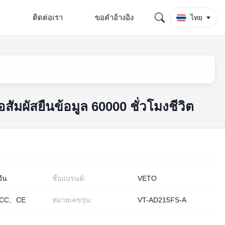
พ
ติดต่อเรา
ขอคําอ้างอิง
ไทย
าจอสัมผัสยืนข้อมูล 60000 ชั่วโมงชีวิต
จีน
ชื่อแบรนด์:
VETO
CC、CE
หมายเลขรุ่น:
VT-AD215FS-A