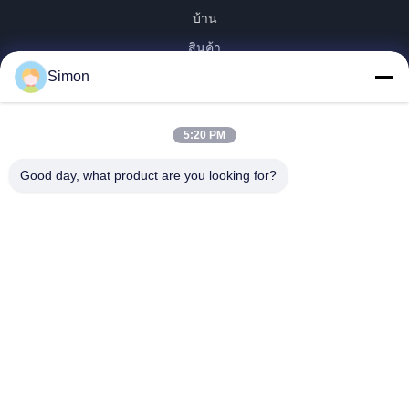
บ้าน
สินค้า
Simon
วิดีโอ
เกี่ยวกับเรา
ทัวร์โรงงาน
5:20 PM
การควบคุมคุณภาพ
Good day, what product are you looking for?
ติดต่อเรา
ขอคําอ้างอิง
บล็อก
Dongguan VETO Technology Co. LTD
+86-19865857693
veto@www.szveto.com
Follow Us