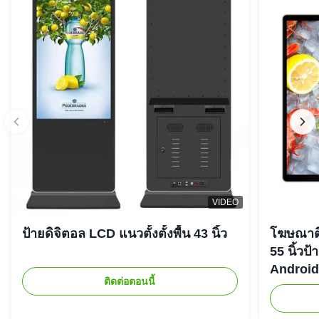
VIDEO
ป้ายดิจิตอล LCD แนวตั้งตั้งพื้น 43 นิ้ว
โฆษณาติ
55 นิ้ว
Android
ติดต่อตอนนี้