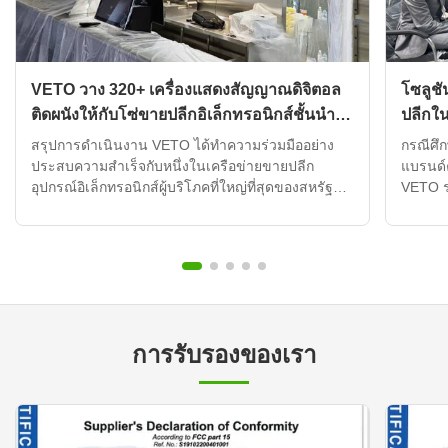
VETO วาง 320+ เครื่องแสดงสัญญาณดิจิตอล
โซลูชั
ติดผนังให้กับโซ่ขายปลีกอิเล็กทรอนิกส์ชั้นนํา
ปลีกใ
ของ UAE
ของ V
สรุปการดําเนินงาน VETO ได้ทําความร่วมมืออย่าง
กรณีศึก
ประสบความสําเร็จกับหนึ่งในเครือข่ายขายปลีก
แบรนด์
อุปกรณ์อิเล็กทรอนิกส์ผู้บริโภคที่ใหญ่ที่สุดของสหรัฐ
VETO ร
อาหรับเอมิเรตส์ เพื่อปรับปรุงการแสดงโฆษณาในร้าน
เอมิเรต
ค้าทั่ว 120+ สถานที่ขายปลีกโดยการใช้เครื่องป้าย
ร้าน ลู
ดิจิตอลติดผนังกว่า 320 หน่วย ที่บูรณาการกับระบบ
ประสบปั
จัดการเนื้อหาที่ใช้ใน...
ต้นทุนก
การรับรองของเรา