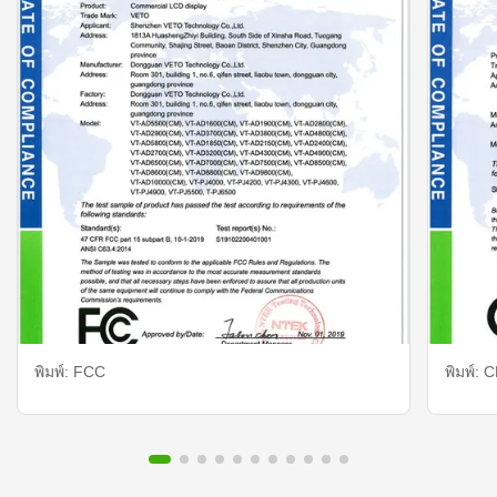
พิมพ์: FCC
พิมพ์: C