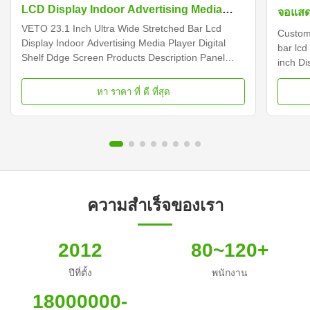
LCD Display Indoor Advertising Media
จอแสด
Player ดิจิตอล แผ่นฉากขอบชั้น
VETO 23.1 Inch Ultra Wide Stretched Bar Lcd
Customi
Display Indoor Advertising Media Player Digital
bar lcd
Shelf Ddge Screen Products Description Panel
inch D
type 23.1 inch LCD screen Installation Wall mount
Dimens
Display dimension 585.6mm *48.19mm Display
Samsun
หา ราคา ที่ ดี ที่สุด
Color 16.7M Backlight LED backlight Operation
Display
system Android ...
Contras
ความสำเร็จของเรา
2012
80~120+
ปีที่ตั้ง
พนักงาน
18000000-