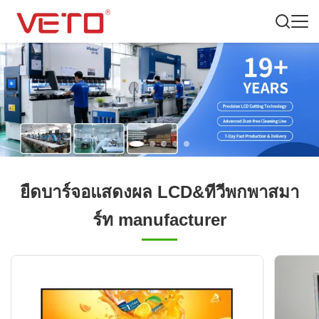
ยืดบาร์จอแสดงผล LCD&ทีวีพกพาสมา
ร์ท manufacturer