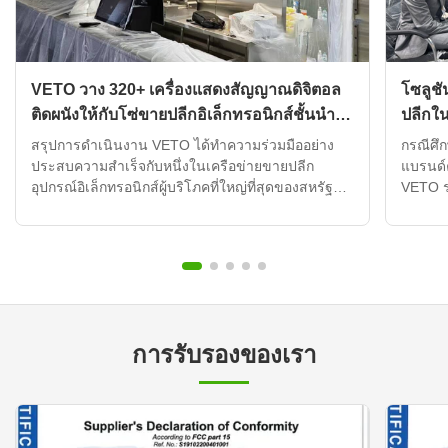
VETO วาง 320+ เครื่องแสดงสัญญาณดิจิตอล
โซลูชั
ติดผนังให้กับโซ่ขายปลีกอิเล็กทรอนิกส์ชั้นนํา
ปลีกใ
ของ UAE
ของ V
สรุปการดําเนินงาน VETO ได้ทําความร่วมมืออย่าง
กรณีศึก
ประสบความสําเร็จกับหนึ่งในเครือข่ายขายปลีก
แบรนด์
อุปกรณ์อิเล็กทรอนิกส์ผู้บริโภคที่ใหญ่ที่สุดของสหรัฐ
VETO ร
อาหรับเอมิเรตส์ เพื่อปรับปรุงการแสดงโฆษณาในร้าน
เอมิเรต
ค้าทั่ว 120+ สถานที่ขายปลีกโดยการใช้เครื่องป้าย
ร้าน ลู
ดิจิตอลติดผนังกว่า 320 หน่วย ที่บูรณาการกับระบบ
ประสบปั
จัดการเนื้อหาที่ใช้ใน...
ต้นทุนก
การรับรองของเรา