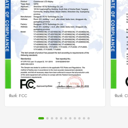
พิมพ์: FCC
พิมพ์: C