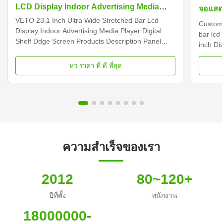
LCD Display Indoor Advertising Media
จอแสด
Player ดิจิตอล แผ่นฉากขอบชั้น
VETO 23.1 Inch Ultra Wide Stretched Bar Lcd
Customi
Display Indoor Advertising Media Player Digital
bar lcd
Shelf Ddge Screen Products Description Panel
inch D
type 23.1 inch LCD screen Installation Wall mount
Dimens
Display dimension 585.6mm *48.19mm Display
Samsun
หา ราคา ที่ ดี ที่สุด
Color 16.7M Backlight LED backlight Operation
Display
system Android ...
Contras
ความสำเร็จของเรา
2012
80~120+
ปีที่ตั้ง
พนักงาน
18000000-