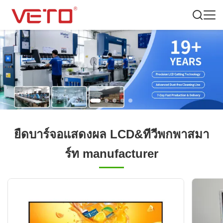
ยืดบาร์จอแสดงผล LCD&ทีวีพกพาสมา
ร์ท manufacturer